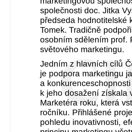
marketingovou společnost
společnosti doc. Jitka V
předseda hodnotitelské 
Tomek. Tradičně podpoři
osobním sdělením prof. P
světového marketingu.
Jedním z hlavních cílů 
je podpora marketingu j
a konkurenceschopnosti 
k jeho dosažení získala 
Marketéra roku, která vs
ročníku. Přihlášené proj
pohledu inovativnosti, ef
principu marketingu včet