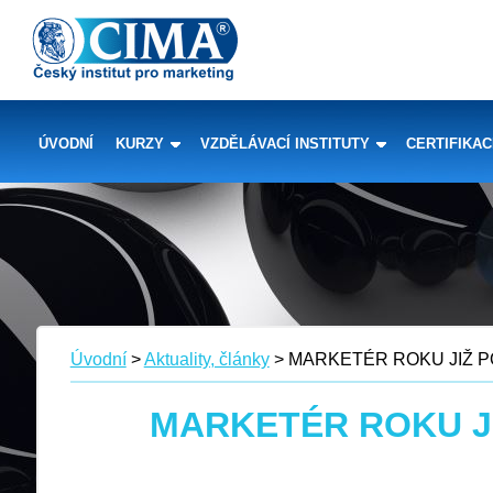
ÚVODNÍ
KURZY
VZDĚLÁVACÍ INSTITUTY
CERTIFIKA
Úvodní
>
Aktuality, články
> MARKETÉR ROKU JIŽ 
MARKETÉR ROKU J