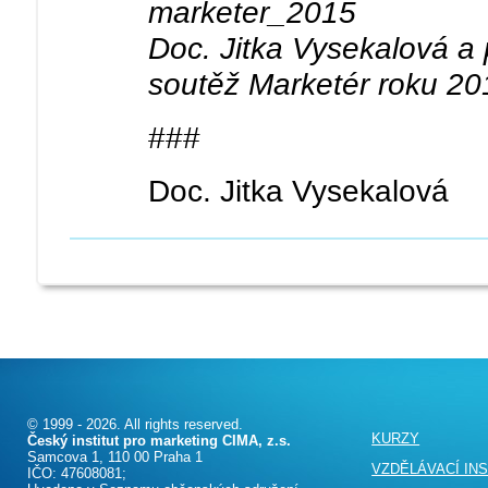
Doc. Jitka Vysekalová a 
soutěž Marketér roku 20
###
Doc. Jitka Vysekalová
© 1999 - 2026. All rights reserved.
KURZY
Český institut pro marketing CIMA, z.s.
Samcova 1, 110 00 Praha 1
VZDĚLÁVACÍ IN
IČO: 47608081;