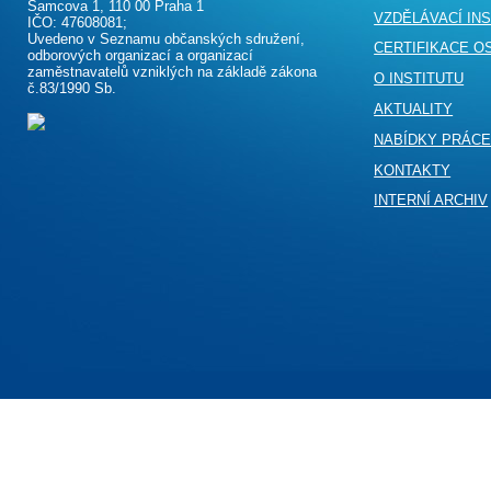
Samcova 1, 110 00 Praha 1
VZDĚLÁVACÍ IN
IČO: 47608081;
Uvedeno v Seznamu občanských sdružení,
CERTIFIKACE O
odborových organizací a organizací
zaměstnavatelů vzniklých na základě zákona
O INSTITUTU
č.83/1990 Sb.
AKTUALITY
NABÍDKY PRÁC
KONTAKTY
INTERNÍ ARCHIV