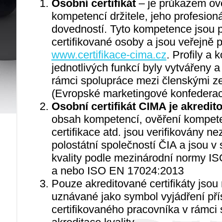
Osobní certifikát
– je průkazem ov
kompetencí držitele, jeho profesioná
dovedností. Tyto kompetence jsou p
certifikované osoby a jsou veřejně 
www.certifikace-cima.cz
. Profily a
jednotlivých funkcí byly vytvářeny 
rámci spolupráce mezi členskými
(Evropské marketingové konfederac
Osobní certifikát CIMA je akredito
obsah kompetencí, ověření kompete
certifikace atd. jsou verifikovány n
polostátní společností ČIA a jsou v 
kvality podle mezinárodní normy 
a nebo ISO EN 17024:2013
Pouze akreditované certifikáty jso
uznávané jako symbol vyjádření přís
certifikovaného pracovníka v rámci