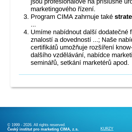
jsou profesionálové na příslušné úr
marketingového řízení.
Program CIMA zahrnuje také
strate
...
Umíme nabídnout další dodatečné f
znalostí a dovedností ...; Naše nabí
certifikátů umožňuje rozšíření kno
dalšího vzdělávání, nabídce marke
seminářů, setkání marketérů apod.
© 1999 - 2026. All rights reserved.
KURZY
Český institut pro marketing CIMA, z.s.