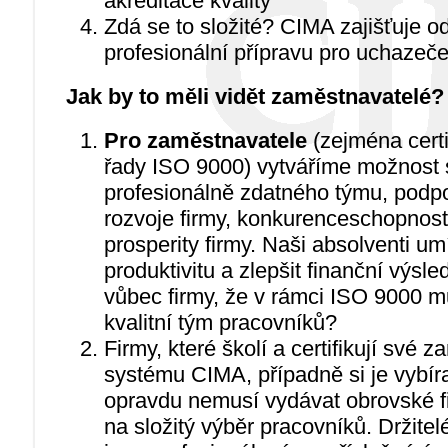
akreditace kvality
Zdá se to složité? CIMA zajišťuje 
profesionální přípravu pro uchazeče 
Jak by to měli vidět zaměstnavatelé?
Pro zaměstnavatele
(zejména certi
řady ISO 9000) vytváříme možnost 
profesionálně zdatného týmu, podp
rozvoje firmy, konkurenceschopnost
prosperity firmy. Naši absolventi u
produktivitu a zlepšit finanční výsle
vůbec firmy, že v rámci ISO 9000 m
kvalitní tým pracovníků?
Firmy, které školí a certifikují své 
systému CIMA, případně si je vybír
opravdu nemusí vydávat obrovské f
na složitý výběr pracovníků. Držitel