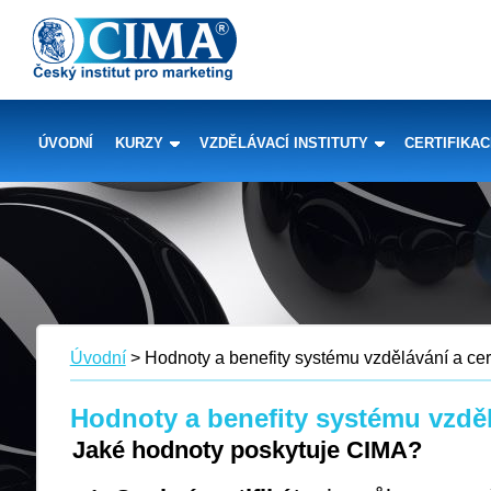
ÚVODNÍ
KURZY
VZDĚLÁVACÍ INSTITUTY
CERTIFIKA
Úvodní
> Hodnoty a benefity systému vzdělávání a cer
Hodnoty a benefity systému vzděl
Jaké hodnoty poskytuje CIMA?